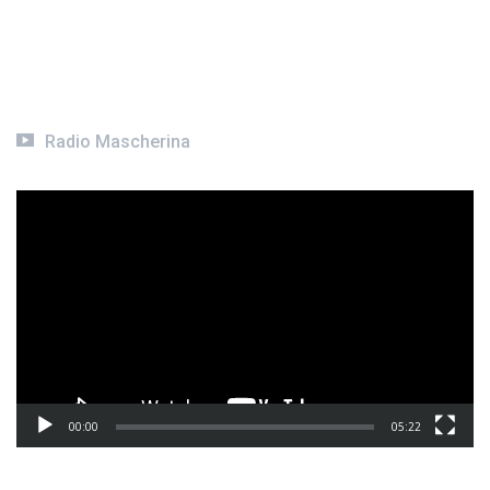
Radio Mascherina
Video
Player
00:00
05:22