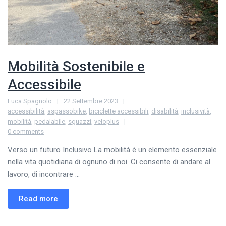
Mobilità Sostenibile e
Accessibile
Luca Spagnolo
22 Settembre 2023
accessibilità
,
aspassobike
,
biciclette accessibili
,
disabilità
,
inclusività
,
mobilità
,
pedalabile
,
sguazzi
,
veloplus
0 comments
Verso un futuro Inclusivo La mobilità è un elemento essenziale
nella vita quotidiana di ognuno di noi. Ci consente di andare al
lavoro, di incontrare ...
Read more