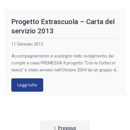
Progetto Extrascuola – Carta del
servizio 2013
11 Gennaio 2013
Accompagnamento e sostegno nello svolgimento dei
compiti a casa PREMESSA Il progetto “Con le forbici in
tasca” è stato avviato nell’Ottobre 2004 da un gruppo di
genitori che si sono uniti con l’intento di offrire
un’opportunità per dare vita a “piccole ma significative
Leggi tutto
imprese di comunità, intorno al diritto dei ragazzi
all’apprendimento”. Tale Progetto fa […]
Navigazione
Previous