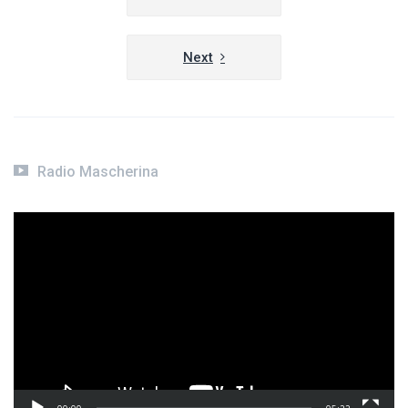
articoli
Next
Radio Mascherina
Video
Player