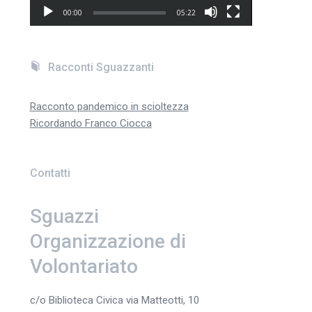
00:00
05:22
Racconti Sguazzanti
Racconto pandemico in scioltezza
Ricordando Franco Ciocca
Contatti
Sguazzi
Organizzazione di
Volontariato
c/o Biblioteca Civica via Matteotti, 10