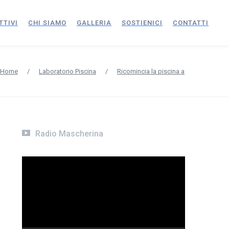
TTIVI
CHI SIAMO
GALLERIA
SOSTIENICI
CONTATTI
Home
/
Laboratorio Piscina
/
Ricomincia la piscina a
Radio Mascherina
Video
Player