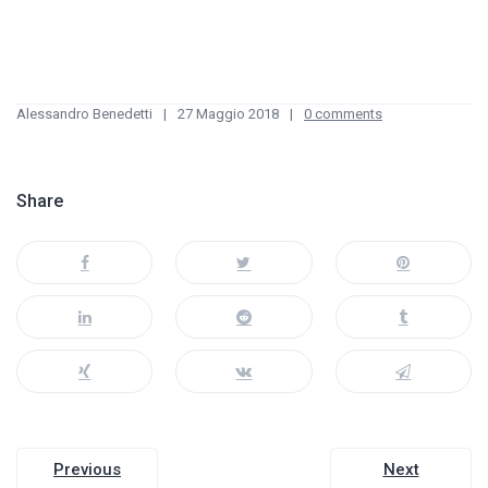
Alessandro Benedetti
27 Maggio 2018
0 comments
Share
Navigazione
Previous
Next