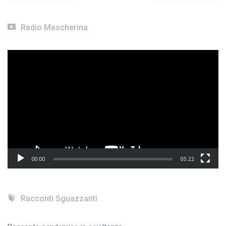
articoli
Radio Mascherina
Video
Player
00:00
05:22
Racconti Sguazzanti