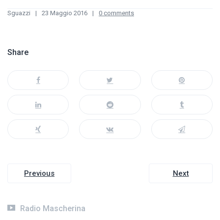
Sguazzi
23 Maggio 2016
0 comments
Share
Navigazione
Previous
Next
articoli
Radio Mascherina