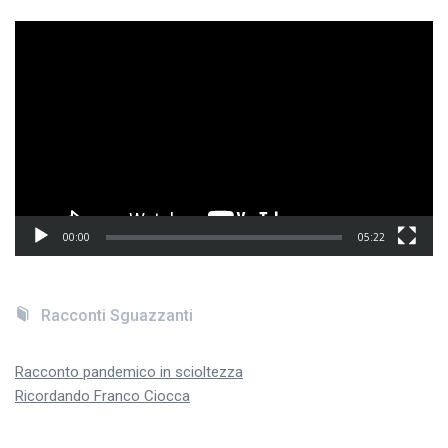
Video
Player
00:00
05:22
Racconti Sguazzanti
Racconto pandemico in scioltezza
Ricordando Franco Ciocca