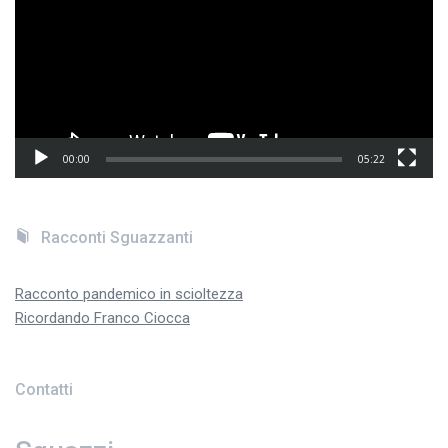
00:00
05:22
Racconti Sguazzanti
Racconto pandemico in scioltezza
Ricordando Franco Ciocca
Contatti