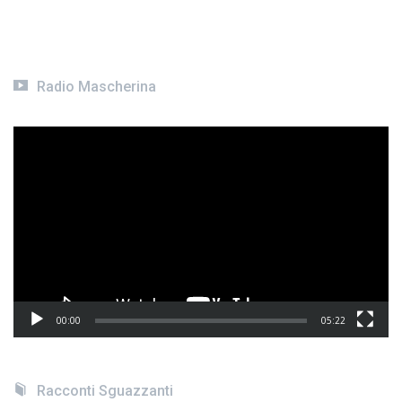
articoli
Radio Mascherina
Video
Player
00:00
05:22
Racconti Sguazzanti