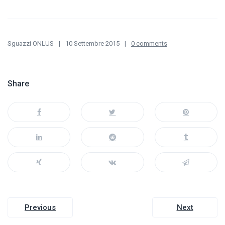
Sguazzi ONLUS
10 Settembre 2015
0 comments
Share
Navigazione
Previous
Next