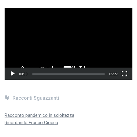
Video
Player
00:00
05:22
Racconti Sguazzanti
Racconto pandemico in scioltezza
Ricordando Franco Ciocca