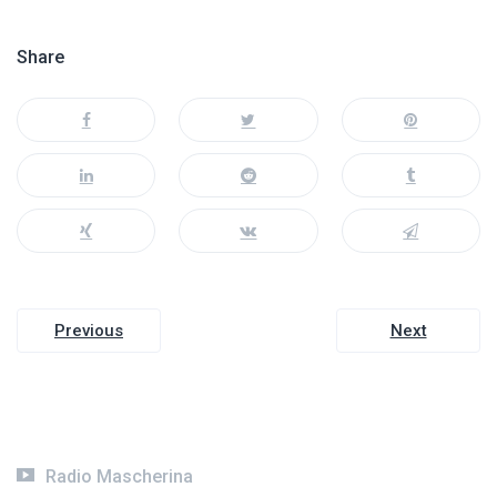
Share
Navigazione
Previous
Next
articoli
Radio Mascherina