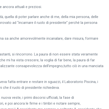
 e ancora attuali e preziosi.
tà, quella di poter parlare anche di me, della mia persona, delle
provato ad “incarnare il ruolo di presidente” perché la persona
to ma sa anche amorevolmente incanalare, dare misura, formare
astanti, si rincorrono. La paura di non essere stata veramente
he mi ha vista crescere, la voglia di far bene, la paura di far
ralizzante consapevolezza dell’impegno,tutto ciò in una manciata
a fatta entrare e restare in sguazzi, il Laboratorio Piscina, i
i che il ruolo di presidente richiedeva.
ova veste, i primi discorsi ufficiali, la fase di
i, e poi ancora le firme e i timbri e notare sempre,