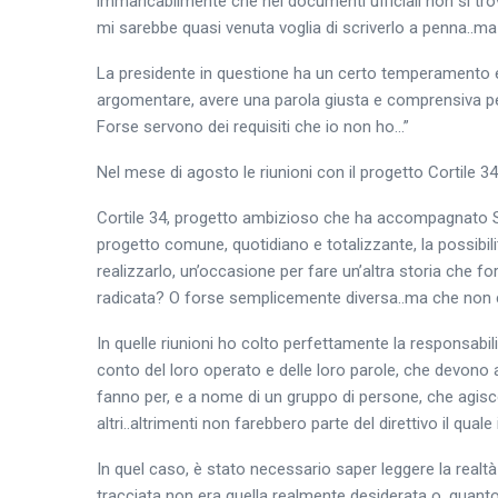
immancabilmente che nei documenti ufficiali non si tr
mi sarebbe quasi venuta voglia di scriverlo a penna..ma
La presidente in questione ha un certo temperamento e 
argomentare, avere una parola giusta e comprensiva per 
Forse servono dei requisiti che io non ho…”
Nel mese di agosto le riunioni con il progetto Cortile 34
Cortile 34, progetto ambizioso che ha accompagnato S
progetto comune, quotidiano e totalizzante, la possibil
realizzarlo, un’occasione per fare un’altra storia che 
radicata? O forse semplicemente diversa..ma che non ce
In quelle riunioni ho colto perfettamente la responsabil
conto del loro operato e delle loro parole, che devono 
fanno per, e a nome di un gruppo di persone, che agisc
altri..altrimenti non farebbero parte del direttivo il qua
In quel caso, è stato necessario saper leggere la realt
tracciata non era quella realmente desiderata o, quant