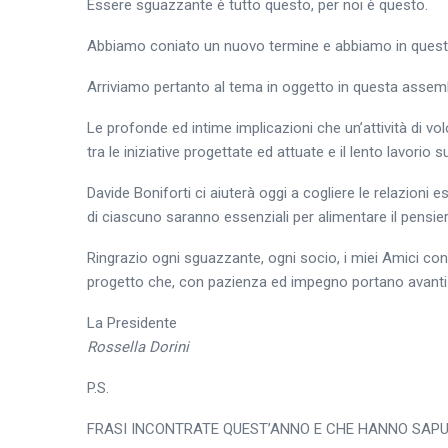
Essere sguazzante è tutto questo, per noi è questo.
Abbiamo coniato un nuovo termine e abbiamo in questi d
Arriviamo pertanto al tema in oggetto in questa assembl
Le profonde ed intime implicazioni che un’attività di volo
tra le iniziative progettate ed attuate e il lento lavorio su
Davide Boniforti ci aiuterà oggi a cogliere le relazioni e
di ciascuno saranno essenziali per alimentare il pensie
Ringrazio ogni sguazzante, ogni socio, i miei Amici con 
progetto che, con pazienza ed impegno portano avanti i
La Presidente
Rossella Dorini
P.S.
FRASI INCONTRATE QUEST’ANNO E CHE HANNO SAPU