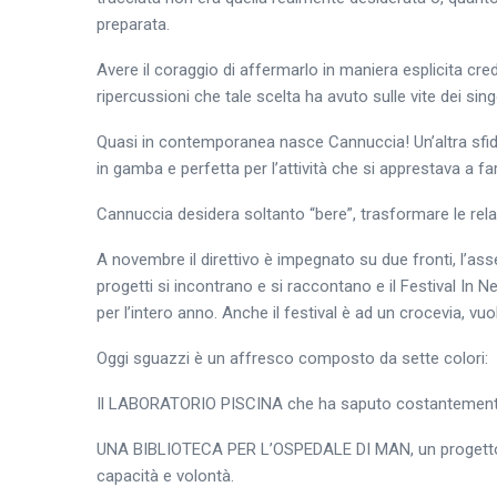
preparata.
Avere il coraggio di affermarlo in maniera esplicita cr
ripercussioni che tale scelta ha avuto sulle vite dei singo
Quasi in contemporanea nasce Cannuccia! Un’altra sfida
in gamba e perfetta per l’attività che si apprestava a far
Cannuccia desidera soltanto “bere”, trasformare le relaz
A novembre il direttivo è impegnato su due fronti, l’as
progetti si incontrano e si raccontano e il Festival In N
per l’intero anno. Anche il festival è ad un crocevia, v
Oggi sguazzi è un affresco composto da sette colori:
Il LABORATORIO PISCINA che ha saputo costantemente ri
UNA BIBLIOTECA PER L’OSPEDALE DI MAN, un progetto m
capacità e volontà.