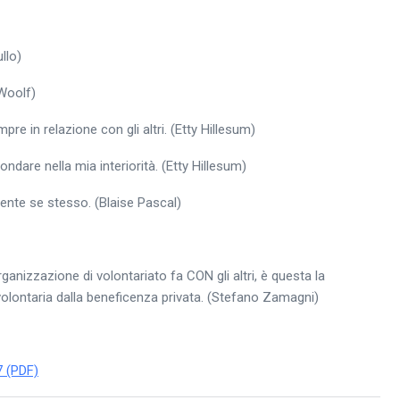
llo)
 Woolf)
e in relazione con gli altri. (Etty Hillesum)
ndare nella mia interiorità. (Etty Hillesum)
ente se stesso. (Blaise Pascal)
organizzazione di volontariato fa CON gli altri, è questa la
volontaria dalla beneficenza privata. (Stefano Zamagni)
7 (PDF)