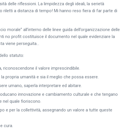
à delle riflessioni. La limpidezza degli ideali, la serietà
 riletti a distanza di tempo! Mi hanno reso fiera di far parte di
o morale” all’interno delle linee guida dell’organizzazione delle
enti no profit costituisce il documento nel quale evidenziare la
sta viene perseguita…
dello statuto:
, riconoscendone il valore imprescindibile.
 la propria umanità e sia il meglio che possa essere.
essere umano, saperla interpretare ed abitare.
introducano innovazione e cambiamento culturale e che tengano
e nel quale fioriscono.
uppo e per la collettività, assegnando un valore a tutte queste
e cura.