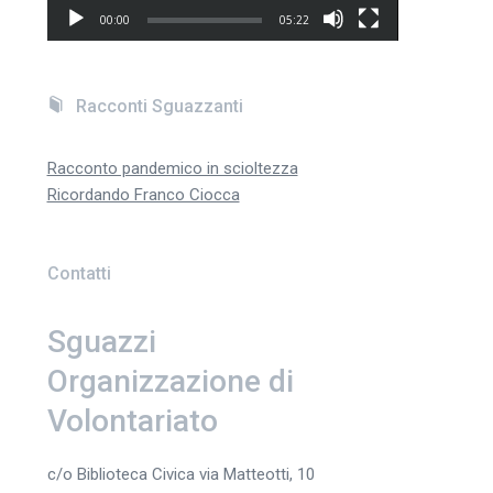
00:00
05:22
Racconti Sguazzanti
Racconto pandemico in scioltezza
Ricordando Franco Ciocca
Contatti
Sguazzi
Organizzazione di
Volontariato
c/o Biblioteca Civica via Matteotti, 10