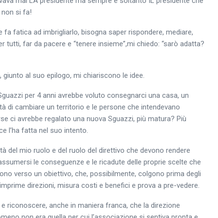
ovava mai LA presidente ma sempre e soltanto IL presidente che
 non si fa!
fa fatica ad imbrigliarlo, bisogna saper rispondere, mediare,
tutti, far da pacere e “tenere insieme”,mi chiedo: “sarò adatta?
, giunto al suo epilogo, mi chiariscono le idee.
guazzi per 4 anni avrebbe voluto consegnarci una casa, un
ità di cambiare un territorio e le persone che intendevano
forse ci avrebbe regalato una nuova Sguazzi, più matura? Più
 l’ha fatta nel suo intento.
ità del mio ruolo e del ruolo del direttivo che devono rendere
assumersi le conseguenze e le ricadute delle proprie scelte che
ono verso un obiettivo, che, possibilmente, colgono prima degli
le imprime direzioni, misura costi e benefici e prova a pre-vedere.
à e riconoscere, anche in maniera franca, che la direzione
omeno non era quella per cui l’associazione si sentiva pronta e