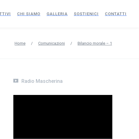
TTIVI
CHI SIAMO
GALLERIA
SOSTIENICI
CONTATTI
Home
/
Comunicazioni
/
Bilancio morale – 1
Radio Mascherina
Video
Player