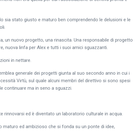
edo sia stato giusto e maturo ben comprendendo le delusioni e le
li.
, un nuovo progetto, una rinascita. Una responsabile di progetto
e, nuova linfa per Alex e tutti i suoi amici sguazzanti.
ioni in nettare.
semblea generale dei progetti giunta al suo secondo anno in cui i
ecessità Virtù, sul quale alcuni membri del direttivo si sono spesi
uole continuare ma in seno a sguazzi.
nnovarsi ed è diventato un laboratorio culturale in acqua.
aturo ed ambizioso che si fonda su un ponte di idee,