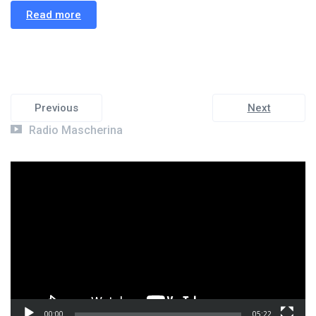
Read more
Previous
Next
Radio Mascherina
Video
Player
00:00
05:22