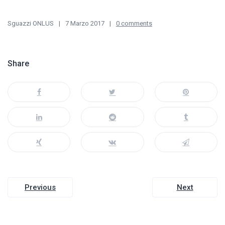
Sguazzi ONLUS
7 Marzo 2017
0 comments
Share
Navigazione
Previous
Next
articoli