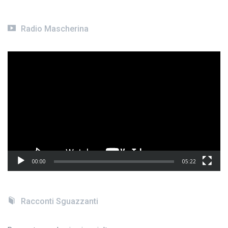
Radio Mascherina
Video
Player
00:00
05:22
Racconti Sguazzanti