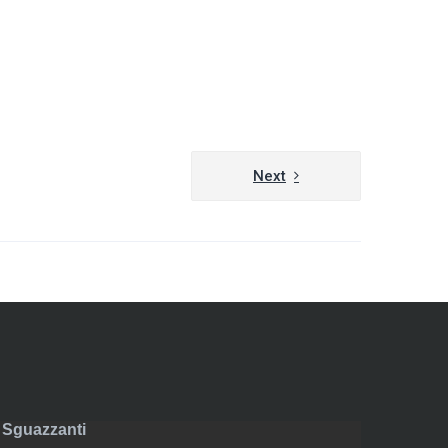
Next
li Sguazzanti