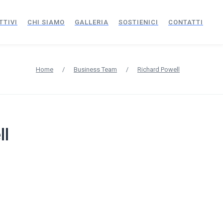
TTIVI
CHI SIAMO
GALLERIA
SOSTIENICI
CONTATTI
Home
/
Business Team
/
Richard Powell
ll