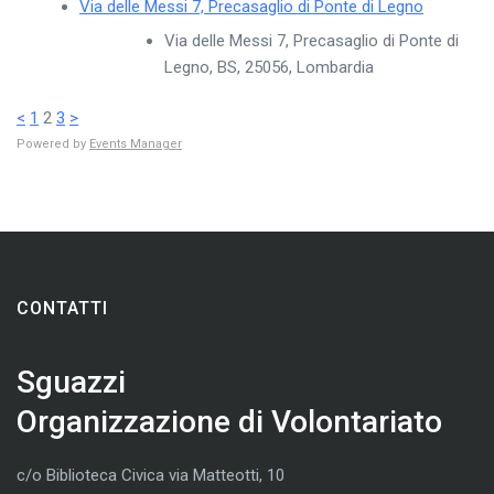
Via delle Messi 7, Precasaglio di Ponte di Legno
Via delle Messi 7, Precasaglio di Ponte di
Legno, BS, 25056, Lombardia
<
1
2
3
>
Powered by
Events Manager
CONTATTI
Sguazzi
Organizzazione di Volontariato
c/o Biblioteca Civica via Matteotti, 10