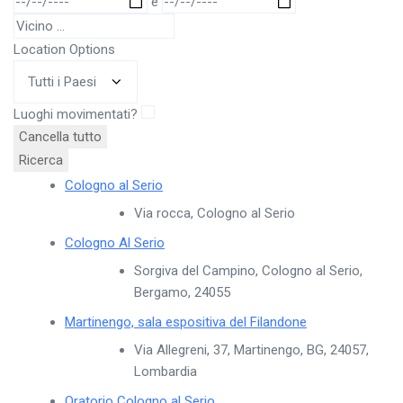
data
e
della
Vicino
ricerca
...
Location Options
Nazione
Luoghi movimentati?
Cancella tutto
Ricerca
Cologno al Serio
Via rocca, Cologno al Serio
Cologno Al Serio
Sorgiva del Campino, Cologno al Serio,
Bergamo, 24055
Martinengo, sala espositiva del Filandone
Via Allegreni, 37, Martinengo, BG, 24057,
Lombardia
Oratorio Cologno al Serio