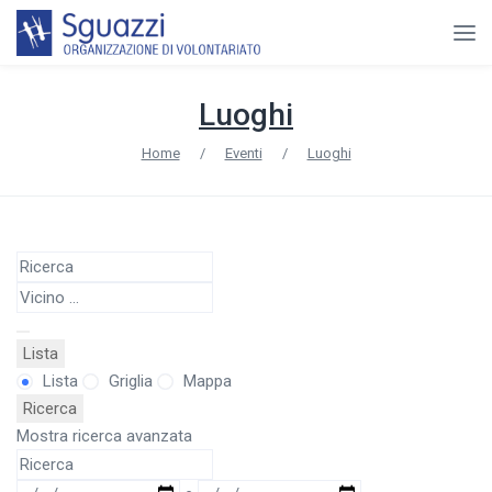
Luoghi
Home
/
Eventi
/
Luoghi
Ricerca
Vicino
...
Lista
Tipo
Lista
Griglia
Mappa
di
Ricerca
visualizzazione
Mostra ricerca avanzata
dei
Ricerca
risultati